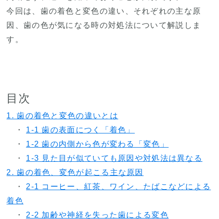
今回は、歯の着色と変色の違い、それぞれの主な原
因、歯の色が気になる時の対処法について解説しま
す。
目次
1. 歯の着色と変色の違いとは
・
1-1 歯の表面につく「着色」
・
1-2 歯の内側から色が変わる「変色」
・
1-3 見た目が似ていても原因や対処法は異なる
2. 歯の着色、変色が起こる主な原因
・
2-1 コーヒー、紅茶、ワイン、たばこなどによる
着色
・
2-2 加齢や神経を失った歯による変色