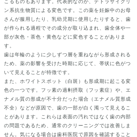
こるものもあります。代表的なのが、テトラサイクリ
ン系抗生物質による変色です。この薬を妊娠中のお母
さんが服用したり、乳幼児期に使用したりすると、歯
が作られる過程でその成分が取り込まれ、歯全体や一
部が灰色・茶色・黄色などに変色することがありま
す。
歯は年輪のように少しずつ層を重ねながら形成される
ため、薬の影響を受けた時期に応じて、帯状に色がつ
いて見えることが特徴です。
また、ホワイトスポット（白斑）も形成期に起こる変
色の一つです。フッ素の過剰摂取（フッ素症）や、エ
ナメル質の形成が不十分だった場合（エナメル質形成
不全）などが原因で、歯の一部が白く濁って見えるこ
とがあります。これらは表面の汚れではなく歯の内部
の問題であるため、通常のクリーニングでは改善しま
せん。気になる場合は歯科医院で原因を確認すること