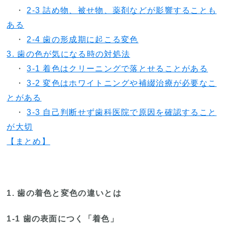
・
2-3 詰め物、被せ物、薬剤などが影響することも
ある
・
2-4 歯の形成期に起こる変色
3. 歯の色が気になる時の対処法
・
3-1 着色はクリーニングで落とせることがある
・
3-2 変色はホワイトニングや補綴治療が必要なこ
とがある
・
3-3 自己判断せず歯科医院で原因を確認すること
が大切
【まとめ】
1. 歯の着色と変色の違いとは
1-1 歯の表面につく「着色」