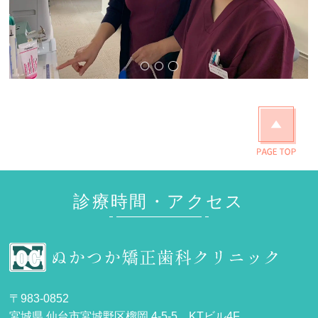
診療風景_01
診療風景_02
診療風景_03
診療時間・アクセス
〒983-0852
宮城県 仙台市宮城野区榴岡 4-5-5 KTビル4F