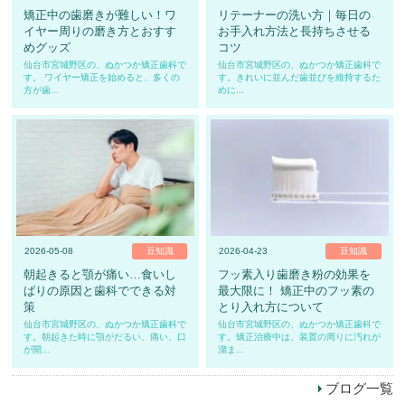
矯正中の歯磨きが難しい！ワ
リテーナーの洗い方｜毎日の
イヤー周りの磨き方とおすす
お手入れ方法と長持ちさせる
めグッズ
コツ
仙台市宮城野区の、ぬかつか矯正歯科で
仙台市宮城野区の、ぬかつか矯正歯科で
す。 ワイヤー矯正を始めると、多くの
す。きれいに並んだ歯並びを維持するた
方が歯...
めに...
2026-05-08
豆知識
2026-04-23
豆知識
朝起きると顎が痛い…食いし
フッ素入り歯磨き粉の効果を
ばりの原因と歯科でできる対
最大限に！ 矯正中のフッ素の
策
とり入れ方について
仙台市宮城野区の、ぬかつか矯正歯科で
仙台市宮城野区の、ぬかつか矯正歯科で
す。朝起きた時に顎がだるい、痛い、口
す。矯正治療中は、装置の周りに汚れが
が開...
溜ま...
ブログ一覧