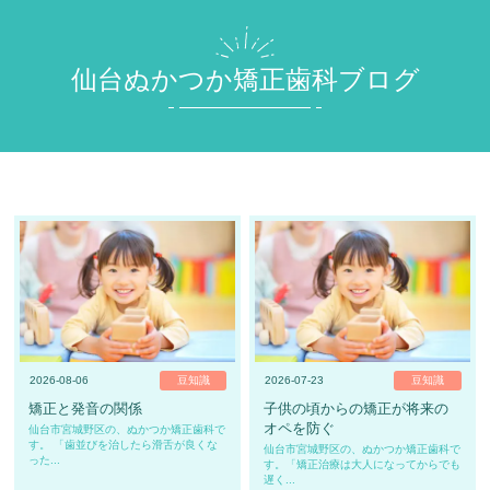
仙台ぬかつか矯正歯科ブログ
2026-08-06
豆知識
2026-07-23
豆知識
矯正と発音の関係
子供の頃からの矯正が将来の
オペを防ぐ
仙台市宮城野区の、ぬかつか矯正歯科で
す。 「歯並びを治したら滑舌が良くな
仙台市宮城野区の、ぬかつか矯正歯科で
った...
す。「矯正治療は大人になってからでも
遅く...