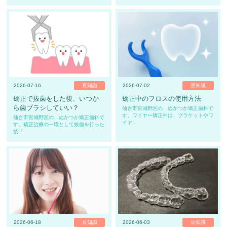
2026-07-16
豆知識
2026-07-02
豆知識
矯正で抜歯をした後、いつか
矯正中のフロスの使用方法
ら歯ブラシしていい？
仙台市宮城野区の、ぬかつか矯正歯科で
す。ワイヤー矯正中は、ブラケットやワ
仙台市宮城野区の、ぬかつか矯正歯科で
イヤ...
す。矯正治療の一環として抜歯を行った
後「...
2026-06-18
豆知識
2026-06-03
豆知識